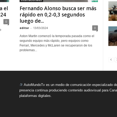
Internacionales
a el
Fernando Alonso busca ser más
024
rápido en 0,2-0,3 segundos
luego de...
0
editor
-
13/03/2024
0
e
Aston Martin comenzó la temporada pasada como el
segundo equipo más rápido, pero equipos como
Ferrari, Mercedes y McLaren se recuperaron de los
problemas...
AutoMundoTv es un medio de comunicación especializado del
presencia continua produciendo contenido audiovisual para Cana
plataformas digitales.