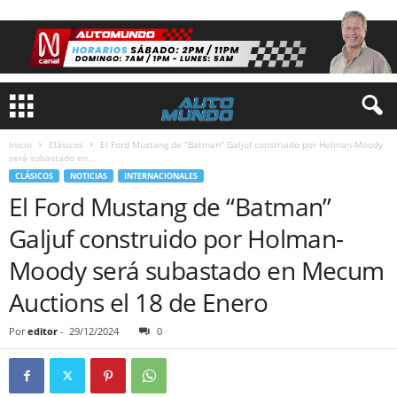
Inicio
Clásicos
El Ford Mustang de “Batman” Galjuf construido por Holman-Moody
será subastado en...
CLÁSICOS
NOTICIAS
INTERNACIONALES
El Ford Mustang de “Batman”
Galjuf construido por Holman-
Moody será subastado en Mecum
Auctions el 18 de Enero
Por
editor
-
29/12/2024
0