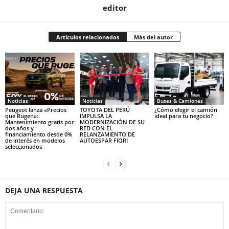
editor
Artículos relacionados
Más del autor
Noticias
Noticias
Buses & Camiones
Peugeot lanza «Precios
TOYOTA DEL PERÚ
¿Cómo elegir el camión
que Rugen»:
IMPULSA LA
ideal para tu negocio?
Mantenimiento gratis por
MODERNIZACIÓN DE SU
dos años y
RED CON EL
financiamiento desde 0%
RELANZAMIENTO DE
de interés en modelos
AUTOESPAR FIORI
seleccionados
DEJA UNA RESPUESTA