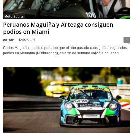
MotorSports
Peruanos Maguiña y Arteaga consiguen
podios en Miami
editor
-
12/02/2025
0
Carlos Maguiña, el piloto peruano que el año pasado consiguió dos grandes
podios en Alemania (Nürburgring), este fin de semana volvió a brillar en...