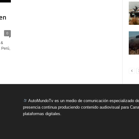
 en
0
 &
 Perú,
AutoMundoTv es un medio de comunicación especializado del
presencia continua produciendo contenido audiovisual para Cana
plataformas digitales.