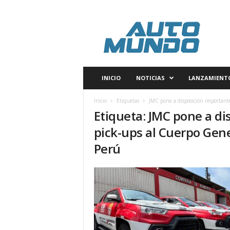
A
u
t
o
m
u
n
INICIO
NOTICIAS
LANZAMIENT
d
o
Inicio
Etiquetas
JMC pone a disposición importante
P
Etiqueta: JMC pone a di
e
r
pick-ups al Cuerpo Gen
ú
Perú