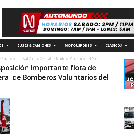
OS
BUSES & CAMIONES
MOTORSPORTS
CLÁSICOS
 flota de pick-ups al Cuerpo General de Bomberos Voluntarios del Perú
sposición importante flota de
eral de Bomberos Voluntarios del