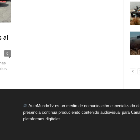
 al
0
nas
rios
AutoMundoTv es un medio de comunicación especializado del
presencia continua produciendo contenido audiovisual para Cana
plataformas digitales.