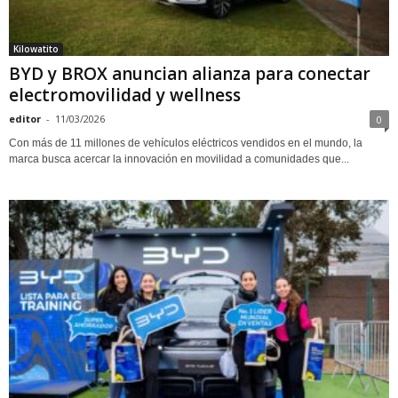
Kilowatito
BYD y BROX anuncian alianza para conectar
electromovilidad y wellness
editor
-
11/03/2026
0
Con más de 11 millones de vehículos eléctricos vendidos en el mundo, la
marca busca acercar la innovación en movilidad a comunidades que...