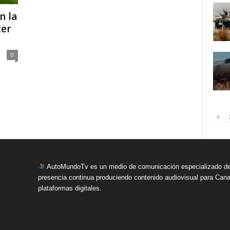
n la
ter
0
AutoMundoTv es un medio de comunicación especializado del
presencia continua produciendo contenido audiovisual para Cana
plataformas digitales.