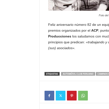
Foto del
Feliz aniversario número 82 de un equi
premios organizados por el
ACP
, punt
Producciones
los saludamos con mucho
principios que predican:
«trabajando y c
(sus) asociados».
ETIQUETAS
AUTOMÓVIL CLUB PERUANO
CAMINOS 