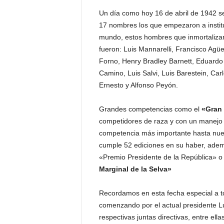
Un día como hoy 16 de abril de 1942 se
17 nombres los que empezaron a institu
mundo, estos hombres que inmortalizaro
fueron: Luis Mannarelli, Francisco Agü
Forno, Henry Bradley Barnett, Eduardo 
Camino, Luis Salvi, Luis Barestein, Carl
Ernesto y Alfonso Peyón.
Grandes competencias como el
«Gran 
competidores de raza y con un manejo 
competencia más importante hasta nues
cumple 52 ediciones en su haber, ade
«Premio Presidente de la República» o 
Marginal de la Selva»
Recordamos en esta fecha especial a tod
comenzando por el actual presidente L
respectivas juntas directivas, entre el