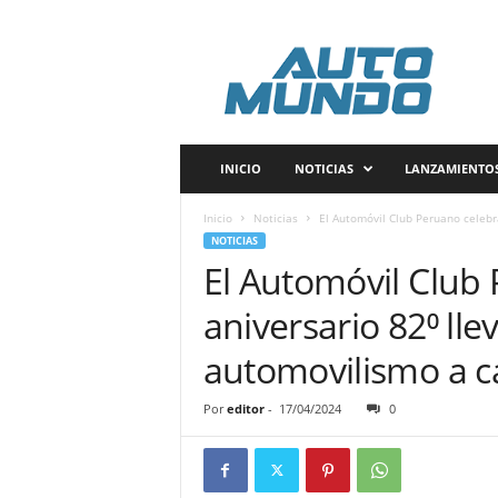
A
u
t
o
m
u
n
INICIO
NOTICIAS
LANZAMIENTO
d
o
Inicio
Noticias
El Automóvil Club Peruano celebra
P
NOTICIAS
e
El Automóvil Club
r
ú
aniversario 82⁰ lle
automovilismo a ca
Por
editor
-
17/04/2024
0