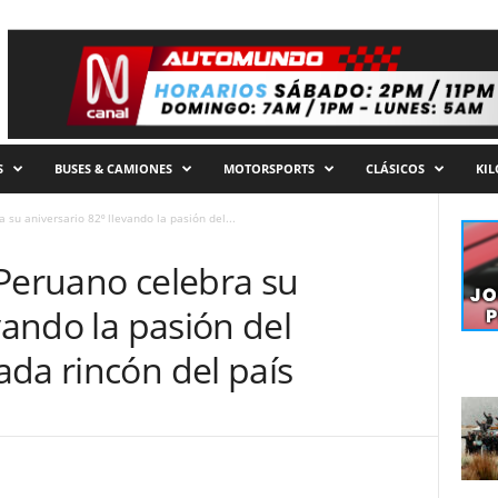
S
BUSES & CAMIONES
MOTORSPORTS
CLÁSICOS
KI
 su aniversario 82⁰ llevando la pasión del...
 Peruano celebra su
vando la pasión del
da rincón del país