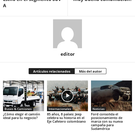
A
editor
Artículos relacionados
Más del autor
Buses & Camiones
Internacionales
Noticias
¿Cómo elegir el camión
85 años, 8 países: Jeep
Ford consolida el
ideal para tu negocio?
celebra su historia en el
posicionamiento de
Eje Cafetero colombiano
marca con su nueva
campaña para
Sudamérica