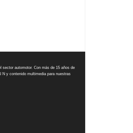
 sector automotor. Con más de 15 años de
l N y contenido multimedia para nuestras