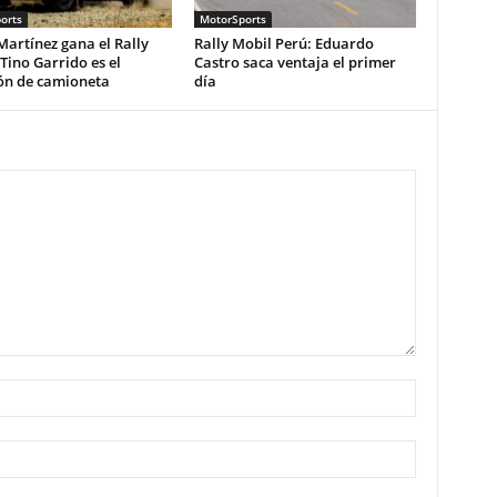
orts
MotorSports
artínez gana el Rally
Rally Mobil Perú: Eduardo
 Tino Garrido es el
Castro saca ventaja el primer
n de camioneta
día