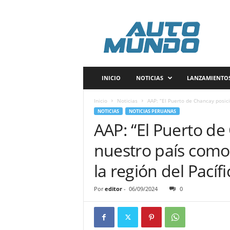
A
u
t
o
m
u
n
INICIO
NOTICIAS
LANZAMIENTO
d
o
Inicio
Noticias
AAP: “El Puerto de Chancay posic
P
NOTICIAS
NOTICIAS PERUANAS
e
AAP: “El Puerto de
r
ú
nuestro país como 
la región del Pacífi
Por
editor
-
06/09/2024
0