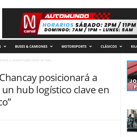
S
BUSES & CAMIONES
MOTORSPORTS
CLÁSICOS
KI
ionará a nuestro país como un hub...
 Chancay posicionará a
un hub logístico clave en
co”