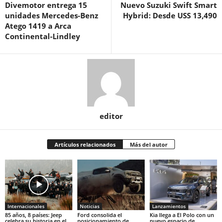
Divemotor entrega 15
Nuevo Suzuki Swift Smart
unidades Mercedes-Benz
Hybrid: Desde USS 13,490
Atego 1419 a Arca
Continental-Lindley
editor
Artículos relacionados
Más del autor
Internacionales
Noticias
Lanzamientos
85 años, 8 países: Jeep
Ford consolida el
Kia llega a El Polo con un
celebra su historia en el
posicionamiento de
nuevo espacio de