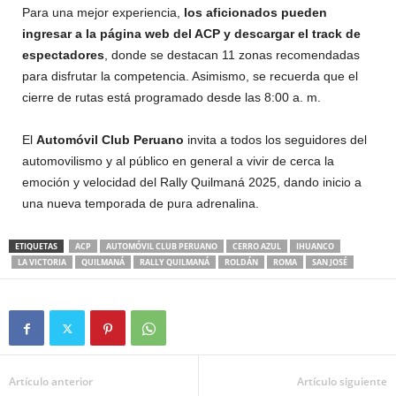
Para una mejor experiencia,
los aficionados pueden
ingresar a la página web del ACP y descargar el track de
espectadores
, donde se destacan 11 zonas recomendadas
para disfrutar la competencia. Asimismo, se recuerda que el
cierre de rutas está programado desde las 8:00 a. m.
El
Automóvil Club Peruano
invita a todos los seguidores del
automovilismo y al público en general a vivir de cerca la
emoción y velocidad del Rally Quilmaná 2025, dando inicio a
una nueva temporada de pura adrenalina.
ETIQUETAS
ACP
AUTOMÓVIL CLUB PERUANO
CERRO AZUL
IHUANCO
LA VICTORIA
QUILMANÁ
RALLY QUILMANÁ
ROLDÁN
ROMA
SAN JOSÉ
Artículo anterior
Artículo siguiente