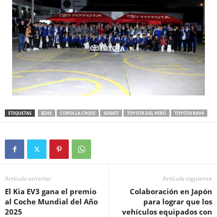
ETIQUETAS
BZ4X
COROLLA CROSS
SENATI
TOYOTA DEL PERÚ
TOYOTA RAV4
Artículo anterior
Artículo siguiente
El Kia EV3 gana el premio
Colaboración en Japón
al Coche Mundial del Año
para lograr que los
2025
vehículos equipados con