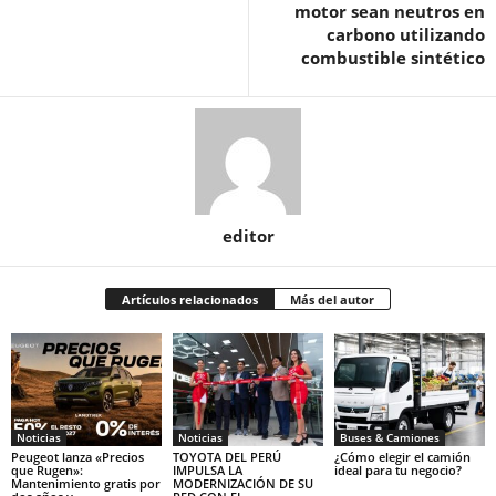
motor sean neutros en
carbono utilizando
combustible sintético
editor
Artículos relacionados
Más del autor
Noticias
Noticias
Buses & Camiones
Peugeot lanza «Precios
TOYOTA DEL PERÚ
¿Cómo elegir el camión
que Rugen»:
IMPULSA LA
ideal para tu negocio?
Mantenimiento gratis por
MODERNIZACIÓN DE SU