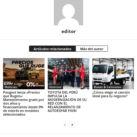
editor
Artículos relacionados
Más del autor
Noticias
Noticias
Buses & Camiones
Peugeot lanza «Precios
TOYOTA DEL PERÚ
¿Cómo elegir el camión
que Rugen»:
IMPULSA LA
ideal para tu negocio?
Mantenimiento gratis por
MODERNIZACIÓN DE SU
dos años y
RED CON EL
financiamiento desde 0%
RELANZAMIENTO DE
de interés en modelos
AUTOESPAR FIORI
seleccionados