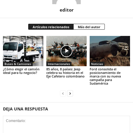
editor
Artículos relacionados
Más del autor
Buses & Camiones
Internacionales
Noticias
¿Cómo elegir el camión
85 años, 8 países: Jeep
Ford consolida el
ideal para tu negocio?
celebra su historia en el
posicionamiento de
Eje Cafetero colombiano
marca con su nueva
campaña para
Sudamérica
DEJA UNA RESPUESTA