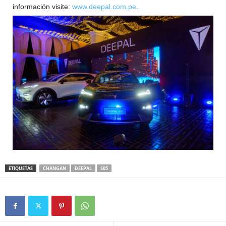
información visite:
www.deepal.com.pe
.
ETIQUETAS
CHANGAN
DEEPAL
S05