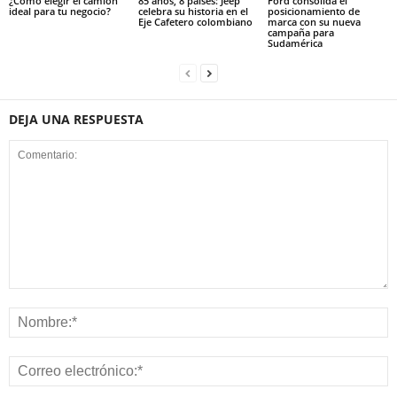
¿Cómo elegir el camión
85 años, 8 países: Jeep
Ford consolida el
ideal para tu negocio?
celebra su historia en el
posicionamiento de
Eje Cafetero colombiano
marca con su nueva
campaña para
Sudamérica
DEJA UNA RESPUESTA