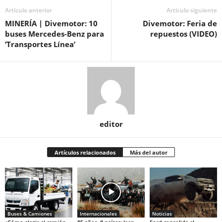
Artículo anterior
Artículo siguiente
MINERÍA | Divemotor: 10
Divemotor: Feria de
buses Mercedes-Benz para
repuestos (VIDEO)
‘Transportes Línea’
editor
Artículos relacionados
Más del autor
Buses & Camiones
Internacionales
Noticias