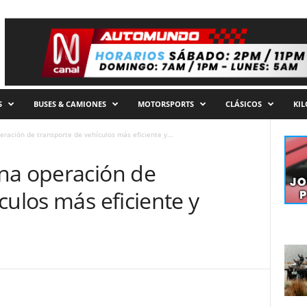
S
BUSES & CAMIONES
MOTORSPORTS
CLÁSICOS
KI
ración de transporte de vehículos más eficiente y...
na operación de
culos más eficiente y