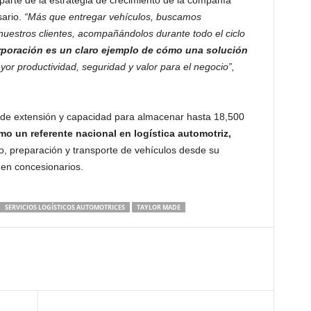
parte de la estrategia de crecimiento de la compañía
sario.
“Más que entregar vehículos, buscamos
nuestros clientes, acompañándolos durante todo el ciclo
rporación es un claro ejemplo de cómo una solución
r productividad, seguridad y valor para el negocio”,
de extensión y capacidad para almacenar hasta 18,500
o un referente nacional en logística automotriz,
, preparación y transporte de vehículos desde su
l en concesionarios.
SERVICIOS LOGÍSTICOS AUTOMOTRICES
TAYLOR MADE