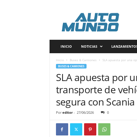
A
u
t
o
m
u
n
INICIO
NOTICIAS
LANZAMIENTO
d
o
Inicio
Buses & Camiones
SLA apuesta por una ope
P
BUSES & CAMIONES
e
SLA apuesta por u
r
ú
transporte de vehí
segura con Scania
Por
editor
-
27/06/2026
0