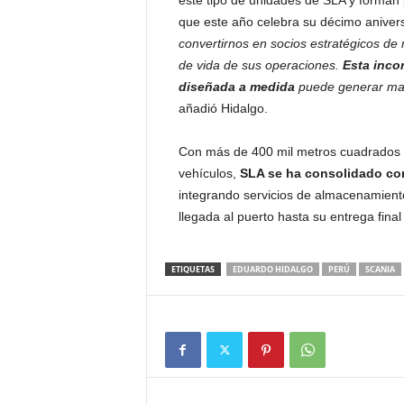
este tipo de unidades de SLA y forman 
que este año celebra su décimo aniver
convertirnos en socios estratégicos de 
de vida de sus operaciones.
Esta inco
diseñada a medida
puede generar mayo
añadió Hidalgo.
Con más de 400 mil metros cuadrados 
vehículos,
SLA se ha consolidado com
integrando servicios de almacenamiento
llegada al puerto hasta su entrega fina
ETIQUETAS
EDUARDO HIDALGO
PERÚ
SCANIA