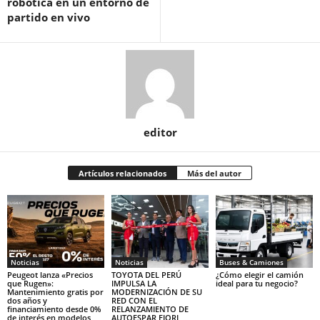
robótica en un entorno de
partido en vivo
editor
Artículos relacionados
Más del autor
Noticias
Noticias
Buses & Camiones
Peugeot lanza «Precios
TOYOTA DEL PERÚ
¿Cómo elegir el camión
que Rugen»:
IMPULSA LA
ideal para tu negocio?
Mantenimiento gratis por
MODERNIZACIÓN DE SU
dos años y
RED CON EL
financiamiento desde 0%
RELANZAMIENTO DE
de interés en modelos
AUTOESPAR FIORI