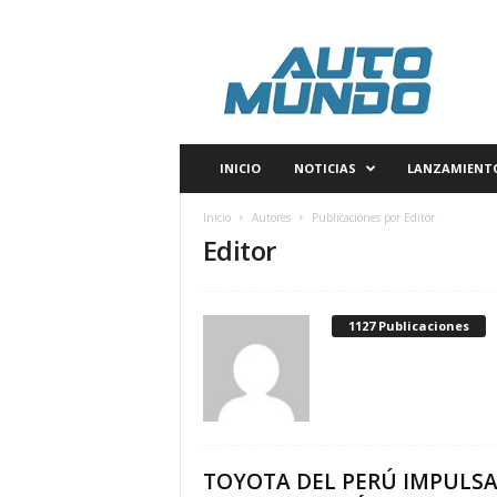
A
u
t
o
m
u
n
INICIO
NOTICIAS
LANZAMIENT
d
o
Inicio
Autores
Publicaciones por Editor
P
Editor
e
r
ú
1127 Publicaciones
TOYOTA DEL PERÚ IMPULSA