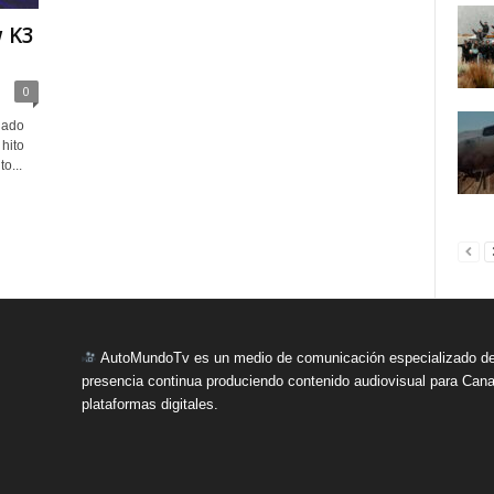
w K3
0
lado
hito
o...
AutoMundoTv es un medio de comunicación especializado del
presencia continua produciendo contenido audiovisual para Cana
plataformas digitales.