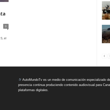
nta
0
S, el
AutoMundoTv es un medio de comunicación especializado del
presencia continua produciendo contenido audiovisual para Cana
plataformas digitales.