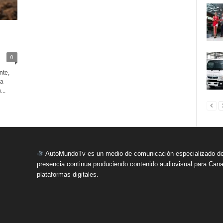
0
nte,
ia
..
AutoMundoTv es un medio de comunicación especializado del
presencia continua produciendo contenido audiovisual para Cana
plataformas digitales.