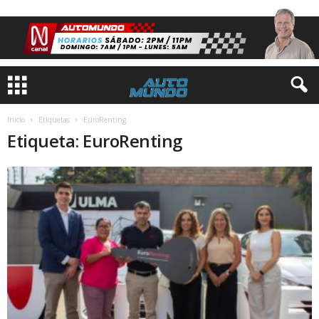
Inicio
Etiquetas
EuroRenting
Etiqueta: EuroRenting