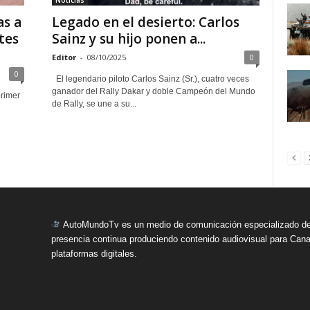
Noticias
as a
Legado en el desierto: Carlos
tes
Sainz y su hijo ponen a...
Editor
-
08/10/2025
0
0
El legendario piloto Carlos Sainz (Sr.), cuatro veces
ganador del Rally Dakar y doble Campeón del Mundo
primer
de Rally, se une a su...
AutoMundoTv es un medio de comunicación especializado del
presencia continua produciendo contenido audiovisual para Cana
plataformas digitales.