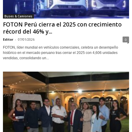
Buses & Camiones
FOTON Perú cierra el 2025 con crecimiento
récord del 46% y...
Editor
-
07/01/2026
0
FOTON, líder mundial en vehículos comerciales, celebra un desempeño
histórico en el mercado peruano tras cerrar el 2025 con 4,606 unidades
vendidas, consolidando un...