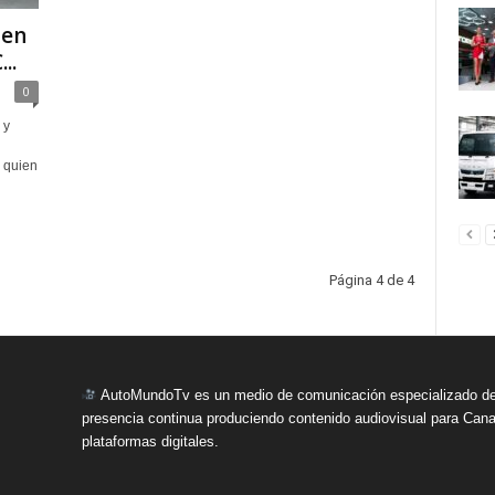
 en
..
0
 y
 quien
Página 4 de 4
AutoMundoTv es un medio de comunicación especializado del
presencia continua produciendo contenido audiovisual para Cana
plataformas digitales.