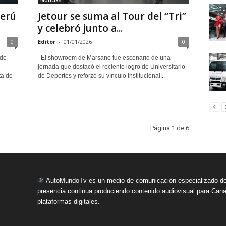
Noticias
Perú
Jetour se suma al Tour del “Tri”
y celebró junto a...
0
Editor
-
01/01/2026
0
ado
El showroom de Marsano fue escenario de una
jornada que destacó el reciente logro de Universitario
ta de
de Deportes y reforzó su vínculo institucional...
Página 1 de 6
AutoMundoTv es un medio de comunicación especializado del
presencia continua produciendo contenido audiovisual para Cana
plataformas digitales.