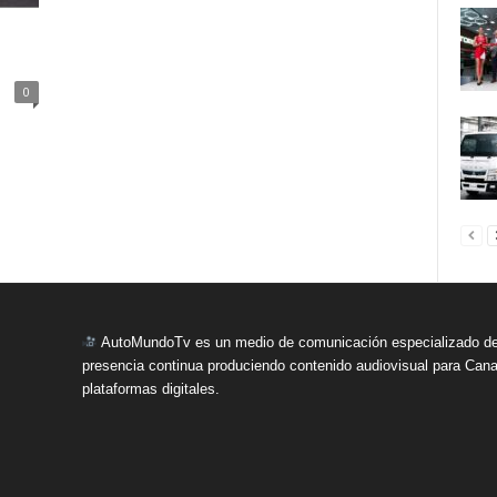
0
AutoMundoTv es un medio de comunicación especializado del
presencia continua produciendo contenido audiovisual para Cana
plataformas digitales.