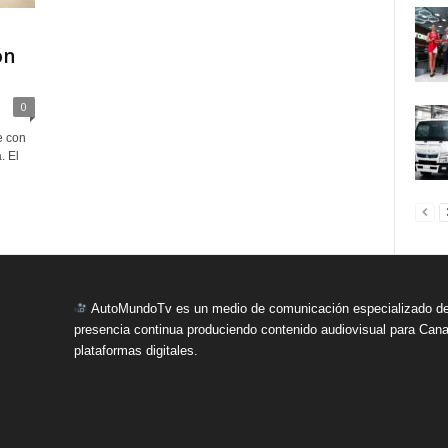
o
ón
0
e con
. El
AutoMundoTv es un medio de comunicación especializado del
presencia continua produciendo contenido audiovisual para Cana
plataformas digitales.