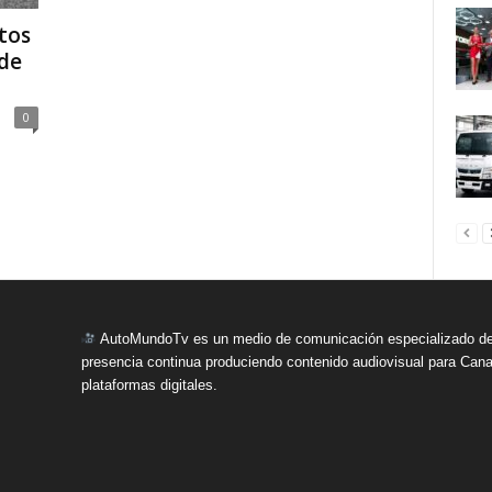
tos
de
0
AutoMundoTv es un medio de comunicación especializado del
presencia continua produciendo contenido audiovisual para Cana
plataformas digitales.