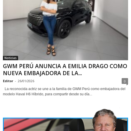
Noticias
GWM PERÚ ANUNCIA A EMILIA DRAGO COMO
NUEVA EMBAJADORA DE LA...
Editor
-
26/01/2026
0
La reconocida actriz se une a la familia de GWM Perú como embajadora del
modelo Haval H6 Híbrido, para compartir desde su día...