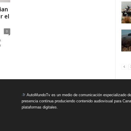
ian
r el
0
e
r
AutoMundoTv es un medio de comunicación especializado del
presencia continua produciendo contenido audiovisual para Cana
plataformas digitales.