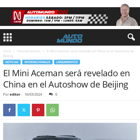
Inicio
Internacionales
El Mini Aceman será revelado en China en el Autoshow de
Beijing
NOTICIAS
INTERNACIONALES
LANZAMIENTOS
El Mini Aceman será revelado en
China en el Autoshow de Beijing
Por
editor
-
16/03/2024
0