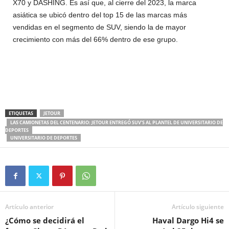
X70 y DASHING. Es así que, al cierre del 2023, la marca
asiática se ubicó dentro del top 15 de las marcas más
vendidas en el segmento de SUV, siendo la de mayor
crecimiento con más del 66% dentro de ese grupo.
ETIQUETAS
JETOUR
LAS CAMIONETAS DEL CENTENARIO: JETOUR ENTREGÓ SUV’S AL PLANTEL DE UNIVERSITARIO DE
DEPORTES
UNIVERSITARIO DE DEPORTES
Artículo anterior
Artículo siguiente
¿Cómo se decidirá el
Haval Dargo Hi4 se