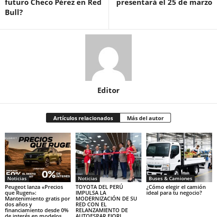
futuro Checo Pérez en Red
presentará el 25 de marzo
Bull?
Editor
Artículos relacionados
Más del autor
Noticias
Noticias
Buses & Camiones
Peugeot lanza «Precios
TOYOTA DEL PERÚ
¿Cómo elegir el camión
que Rugen»:
IMPULSA LA
ideal para tu negocio?
Mantenimiento gratis por
MODERNIZACIÓN DE SU
dos años y
RED CON EL
financiamiento desde 0%
RELANZAMIENTO DE
de interés en modelos
AUTOESPAR FIORI