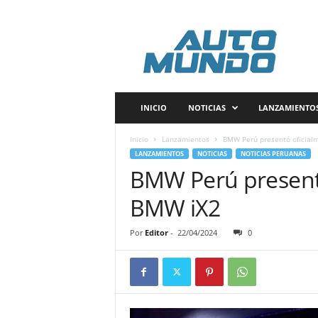
A
u
t
o
m
u
n
INICIO
NOTICIAS
LANZAMIENTO
d
o
Inicio
Lanzamientos
BMW Perú presentó oficial
P
LANZAMIENTOS
NOTICIAS
NOTICIAS PERUANAS
e
BMW Perú presentó
r
ú
BMW iX2
Por
Editor
-
22/04/2024
0