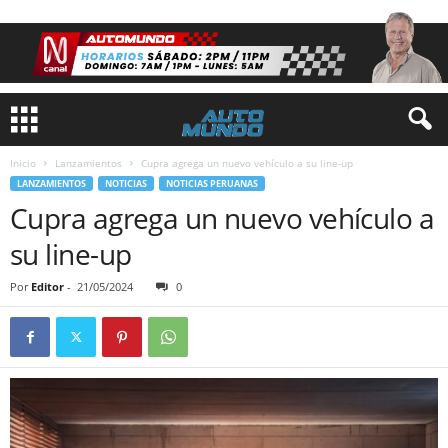
Inicio
Lanzamientos
Cupra agrega un nuevo vehículo a su line-up
LANZAMIENTOS
NOTICIAS
NOTICIAS PERUANAS
Cupra agrega un nuevo vehículo a
su line-up
Por
Editor
-
21/05/2024
0