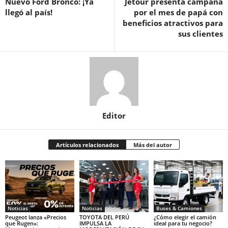
Nuevo Ford Bronco: ¡Ya
Jetour presenta campaña
llegó al país!
por el mes de papá con
beneficios atractivos para
sus clientes
Editor
Artículos relacionados
Más del autor
Noticias
Noticias
Buses & Camiones
Peugeot lanza «Precios
TOYOTA DEL PERÚ
¿Cómo elegir el camión
que Rugen»:
IMPULSA LA
ideal para tu negocio?