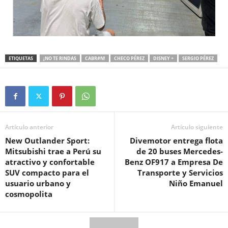
ETIQUETAS
¡NO TE RINDAS
CABR#N!
CHECO PÉREZ
DISNEY +
SERGIO PÉREZ
Artículo anterior
Artículo siguiente
New Outlander Sport:
Divemotor entrega flota
Mitsubishi trae a Perú su
de 20 buses Mercedes-
atractivo y confortable
Benz OF917 a Empresa De
SUV compacto para el
Transporte y Servicios
usuario urbano y
Niño Emanuel
cosmopolita