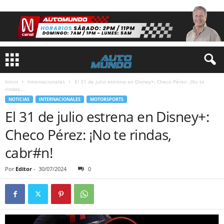
Inicio
Internacionales
El 31 de julio estrena en Disney+: Checo Pérez: ¡No te
rindas,...
NOTICIAS
INTERNACIONALES
MOTORSPORTS
El 31 de julio estrena en Disney+:
Checo Pérez: ¡No te rindas,
cabr#n!
Por
Editor
-
30/07/2024
0