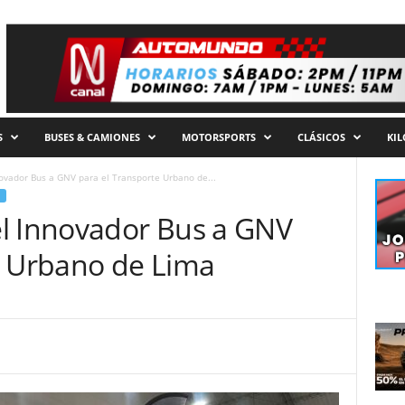
S
BUSES & CAMIONES
MOTORSPORTS
CLÁSICOS
KI
ovador Bus a GNV para el Transporte Urbano de...
l Innovador Bus a GNV
e Urbano de Lima