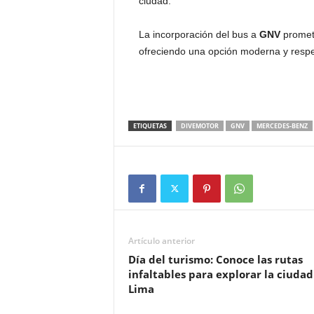
ciudad.
La incorporación del bus a
GNV
promete
ofreciendo una opción moderna y respe
ETIQUETAS
DIVEMOTOR
GNV
MERCEDES-BENZ
Artículo anterior
Día del turismo: Conoce las rutas
infaltables para explorar la ciudad
Lima