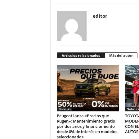
editor
Artículos relacionados
Más del autor
Noticias
Noticias
Peugeot lanza «Precios que
TOYOTA
Rugen»: Mantenimiento gratis
MODER
por dos años y financiamiento
CON E
desde 0% de interés en modelos
AUTOES
seleccionados