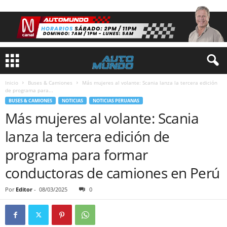
Inicio
Buses & Camiones
Más mujeres al volante: Scania lanza la tercera edición
de programa para...
BUSES & CAMIONES
NOTICIAS
NOTICIAS PERUANAS
Más mujeres al volante: Scania
lanza la tercera edición de
programa para formar
conductoras de camiones en Perú
Por
Editor
-
08/03/2025
0