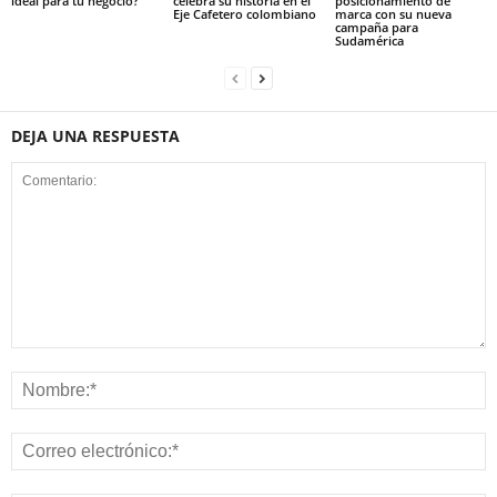
ideal para tu negocio?
celebra su historia en el
posicionamiento de
Eje Cafetero colombiano
marca con su nueva
campaña para
Sudamérica
DEJA UNA RESPUESTA