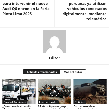
para intervenir el nuevo
peruanas ya utilizan
Audi Q6 e-tron en la Feria
vehículos conectados
Pinta Lima 2025
digitalmente, mediante
telemática
Editor
Artículos relacionados
Más del autor
Buses & Camiones
Internacionales
Noticias
¿Cómo elegir el camión
85 años, 8 países: Jeep
Ford consolida el