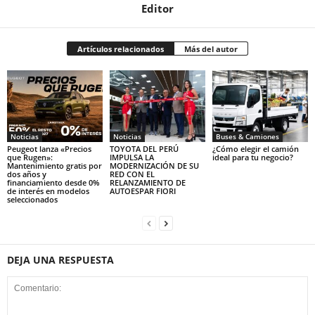
Editor
Artículos relacionados
Más del autor
Noticias
Noticias
Buses & Camiones
Peugeot lanza «Precios
TOYOTA DEL PERÚ
¿Cómo elegir el camión
que Rugen»:
IMPULSA LA
ideal para tu negocio?
Mantenimiento gratis por
MODERNIZACIÓN DE SU
dos años y
RED CON EL
financiamiento desde 0%
RELANZAMIENTO DE
de interés en modelos
AUTOESPAR FIORI
seleccionados
DEJA UNA RESPUESTA