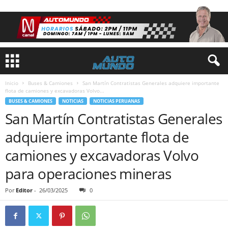
Inicio
Buses & Camiones
San Martín Contratistas Generales adquiere importante
flota de camiones y excavadoras Volvo...
BUSES & CAMIONES
NOTICIAS
NOTICIAS PERUANAS
San Martín Contratistas Generales
adquiere importante flota de
camiones y excavadoras Volvo
para operaciones mineras
Por
Editor
-
26/03/2025
0