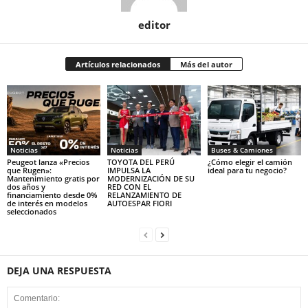
editor
Artículos relacionados
Más del autor
Noticias
Noticias
Buses & Camiones
Peugeot lanza «Precios
TOYOTA DEL PERÚ
¿Cómo elegir el camión
que Rugen»:
IMPULSA LA
ideal para tu negocio?
Mantenimiento gratis por
MODERNIZACIÓN DE SU
dos años y
RED CON EL
financiamiento desde 0%
RELANZAMIENTO DE
de interés en modelos
AUTOESPAR FIORI
seleccionados
DEJA UNA RESPUESTA