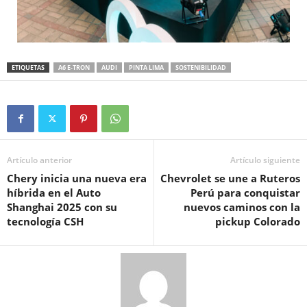
ETIQUETAS
A6 E-TRON
AUDI
PINTA LIMA
SOSTENIBILIDAD
Artículo anterior
Artículo siguiente
Chery inicia una nueva era
Chevrolet se une a Ruteros
híbrida en el Auto
Perú para conquistar
Shanghai 2025 con su
nuevos caminos con la
tecnología CSH
pickup Colorado