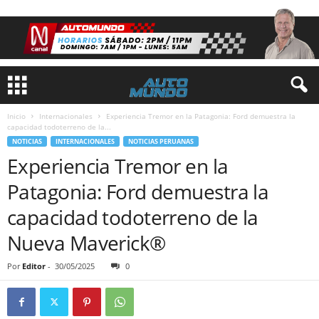
Inicio
Internacionales
Experiencia Tremor en la Patagonia: Ford demuestra la
capacidad todoterreno de la...
NOTICIAS
INTERNACIONALES
NOTICIAS PERUANAS
Experiencia Tremor en la
Patagonia: Ford demuestra la
capacidad todoterreno de la
Nueva Maverick®
Por
Editor
-
30/05/2025
0