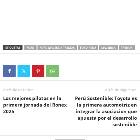
ETIQUETAS
FORD
FORD MAVERICK TREMOR
FORD PERÚ
MAVERICK
TREMOR
Artículo anterior
Artículo siguiente
Los mejores pilotos en la
Perú Sostenible: Toyota es
primera jornada del Ronex
la primera automotriz en
2025
integrar la asociación que
apuesta por el desarrollo
sostenible