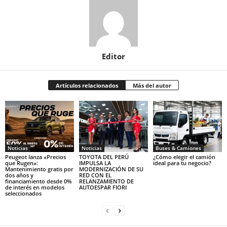
Editor
Artículos relacionados
Más del autor
Noticias
Noticias
Buses & Camiones
Peugeot lanza «Precios
TOYOTA DEL PERÚ
¿Cómo elegir el camión
que Rugen»:
IMPULSA LA
ideal para tu negocio?
Mantenimiento gratis por
MODERNIZACIÓN DE SU
dos años y
RED CON EL
financiamiento desde 0%
RELANZAMIENTO DE
de interés en modelos
AUTOESPAR FIORI
seleccionados