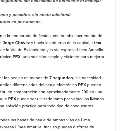
 segundos: sin necesidad de detenerse ni manejar
anos y pesados, sin costo adicional.
inutos en pex.com.pe.
nte la temporada de fiestas, con notable incremento de
o
Jorge Chávez
y hacia las afueras de la capital,
Lima
de la Vía de Evitamiento y la vía expresa Línea Amarilla
trónico
PEX
, una solución simple y eficiente para mejorar
or los peajes en menos de
7 segundos
, sin necesidad
arriles diferenciados del peaje electrónico
PEX
pueden
ora
, en comparación con aproximadamente 200 en una
r que
PEX
puede ser utilizado tanto por vehículos livianos
na solución práctica para todo tipo de conductores.
n todas las bases de peaje de ambas vías de Lima
 expresa Línea Amarilla. Incluso puedes disfrutar de