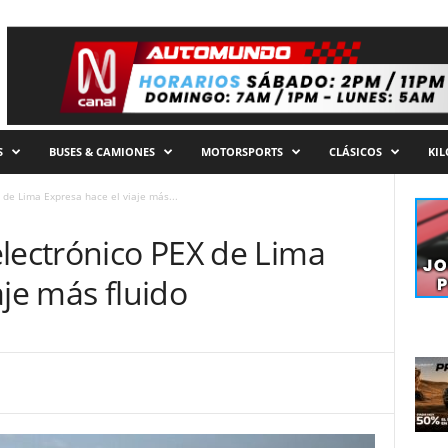
S
BUSES & CAMIONES
MOTORSPORTS
CLÁSICOS
KI
 de Lima Expresa hace el viaje más...
electrónico PEX de Lima
aje más fluido