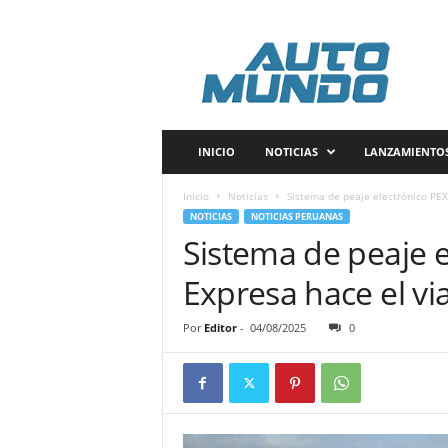
A
u
t
o
m
u
n
INICIO
NOTICIAS
LANZAMIENTO
d
o
Inicio
Noticias
Sistema de peaje electrónico PEX
P
NOTICIAS
NOTICIAS PERUANAS
e
Sistema de peaje 
r
ú
Expresa hace el vi
Por
Editor
-
04/08/2025
0