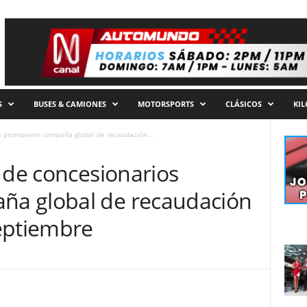
S
BUSES & CAMIONES
MOTORSPORTS
CLÁSICOS
KI
os promueven campaña global de recaudación...
 de concesionarios
a global de recaudación
eptiembre