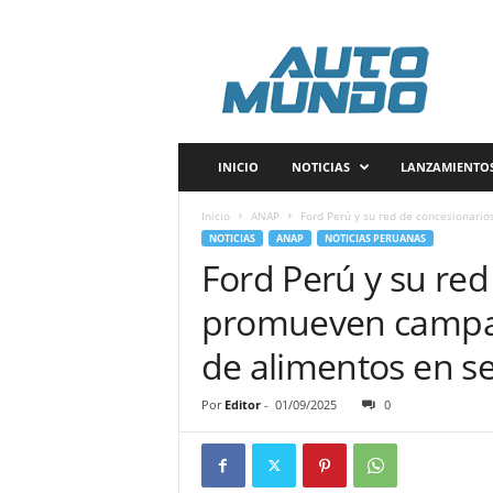
A
u
t
o
m
u
n
INICIO
NOTICIAS
LANZAMIENTO
d
o
Inicio
ANAP
Ford Perú y su red de concesionari
P
NOTICIAS
ANAP
NOTICIAS PERUANAS
e
Ford Perú y su red
r
ú
promueven campañ
de alimentos en s
Por
Editor
-
01/09/2025
0