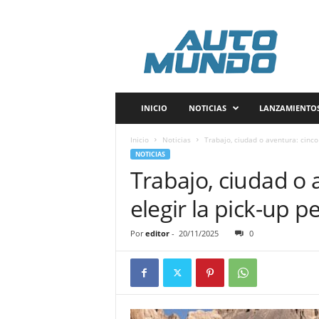
A
u
t
o
m
u
n
INICIO
NOTICIAS
LANZAMIENTO
d
o
Inicio
Noticias
Trabajo, ciudad o aventura: cinco 
P
NOTICIAS
e
Trabajo, ciudad o 
r
ú
elegir la pick-up p
Por
editor
-
20/11/2025
0