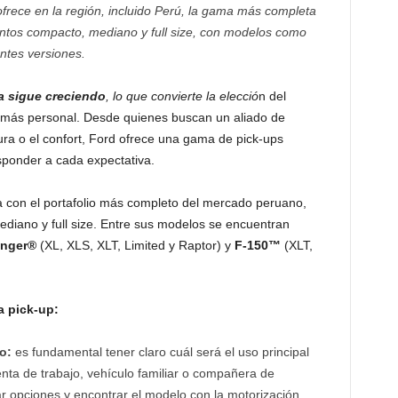
ofrece en la región, incluido Perú, la gama más completa
ntos compacto, mediano y full size, con modelos como
ntes versiones.
ta sigue creciendo
, lo que convierte la elecció
n del
 más personal. Desde quienes buscan un aliado de
tura o el confort, Ford ofrece una gama de pick-ups
esponder a cada expectativa.
ta con el portafolio más completo del mercado peruano,
iano y full size. Entre sus modelos se encuentran
nger®
(XL, XLS, XLT, Limited y Raptor) y
F-150™
(XLT,
a pick-up:
to:
es fundamental tener claro cuál será el uso principal
nta de trabajo, vehículo familiar o compañera de
rar opciones y encontrar el modelo con la motorización,