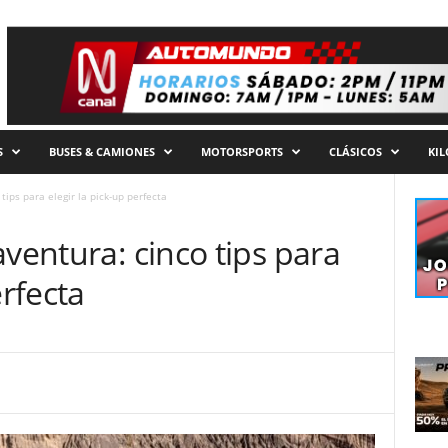
S
BUSES & CAMIONES
MOTORSPORTS
CLÁSICOS
KI
tips para elegir la pick-up perfecta
aventura: cinco tips para
erfecta