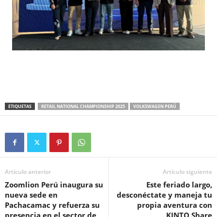
ETIQUETAS
RETAIL NATIONAL CHAMPIONSHIP 2025
VOLKSWAGEN PERÚ
Artículo anterior
Artículo siguiente
Zoomlion Perú inaugura su
Este feriado largo,
nueva sede en
desconéctate y maneja tu
Pachacamac y refuerza su
propia aventura con
presencia en el sector de
KINTO Share