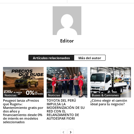
Editor
Artículos relacionados
Más del autor
Noticias
Noticias
Buses & Camiones
Peugeot lanza «Precios
TOYOTA DEL PERÚ
¿Cómo elegir el camión
que Rugen»:
IMPULSA LA
ideal para tu negocio?
Mantenimiento gratis por
MODERNIZACIÓN DE SU
dos años y
RED CON EL
financiamiento desde 0%
RELANZAMIENTO DE
de interés en modelos
AUTOESPAR FIORI
seleccionados