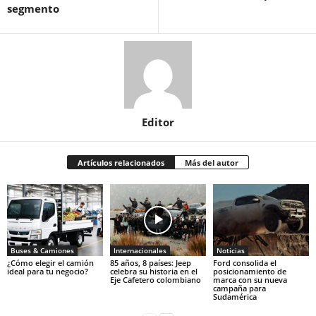
segmento
Editor
Artículos relacionados
Más del autor
Buses & Camiones
Internacionales
Noticias
¿Cómo elegir el camión
85 años, 8 países: Jeep
Ford consolida el
ideal para tu negocio?
celebra su historia en el
posicionamiento de
Eje Cafetero colombiano
marca con su nueva
campaña para
Sudamérica