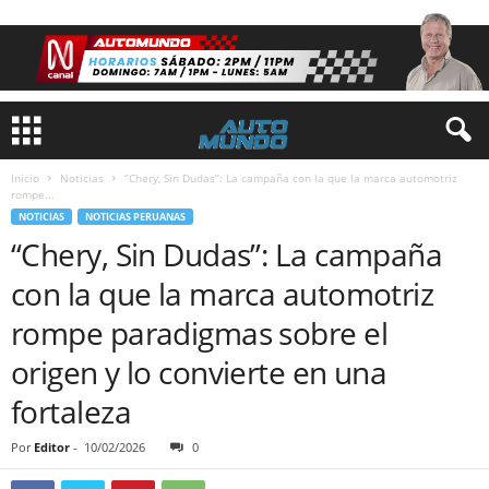
Inicio
Noticias
“Chery, Sin Dudas”: La campaña con la que la marca automotriz
rompe...
NOTICIAS
NOTICIAS PERUANAS
“Chery, Sin Dudas”: La campaña
con la que la marca automotriz
rompe paradigmas sobre el
origen y lo convierte en una
fortaleza
Por
Editor
-
10/02/2026
0